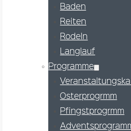
Baden
Reiten
Rodeln
Langlauf
Programme
Veranstaltungska
Osterprogrmm
Pfingstprogrmm
Adventsprogram