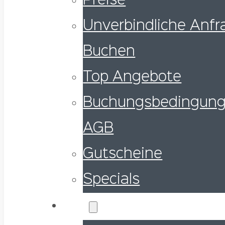
Preise
Unverbindliche Anfra
Buchen
Top Angebote
Buchungsbedingung
AGB
Gutscheine
Specials
Service