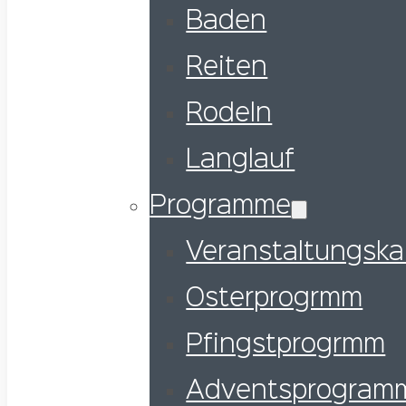
Baden
Reiten
Rodeln
Langlauf
Programme
Veranstaltungska
Osterprogrmm
Pfingstprogrmm
Adventsprogram