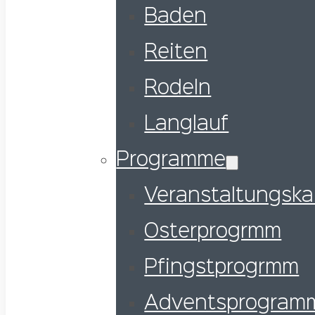
Baden
Reiten
Rodeln
Langlauf
Programme
Veranstaltungska
Osterprogrmm
Pfingstprogrmm
Adventsprogram